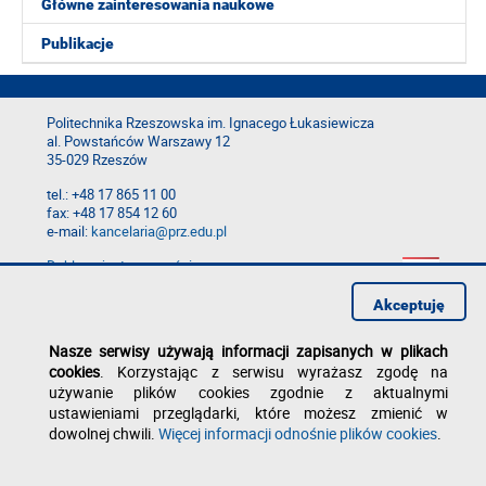
Główne zainteresowania naukowe
Publikacje
Politechnika Rzeszowska im. Ignacego Łukasiewicza
al. Powstańców Warszawy 12
35-029 Rzeszów
tel.: +48 17 865 11 00
fax: +48 17 854 12 60
e-mail:
kancelaria@prz.edu.pl
Deklaracja dostępności
Polityka prywatności
Zgłoś błąd na stronie
Akceptuję
Nasze serwisy używają informacji zapisanych w plikach
cookies
. Korzystając z serwisu wyrażasz zgodę na
używanie plików cookies zgodnie z aktualnymi
ustawieniami przeglądarki, które możesz zmienić w
dowolnej chwili.
Więcej informacji odnośnie plików cookies
.