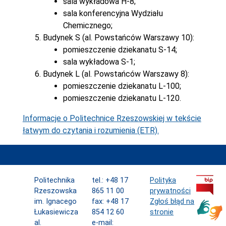
sala wykładowa H-8;
sala konferencyjna Wydziału
Chemicznego;
Budynek S (al. Powstańców Warszawy 10):
pomieszczenie dziekanatu S-14;
sala wykładowa S-1;
Budynek L (al. Powstańców Warszawy 8):
pomieszczenie dziekanatu L-100;
pomieszczenie dziekanatu L-120.
Informacje o Politechnice Rzeszowskiej w tekście
łatwym do czytania i rozumienia (ETR).
Politechnika
tel.: +48 17
Polityka
Rzeszowska
865 11 00
prywatności
im. Ignacego
fax: +48 17
Zgłoś błąd na
Łukasiewicza
854 12 60
stronie
al.
e-mail: