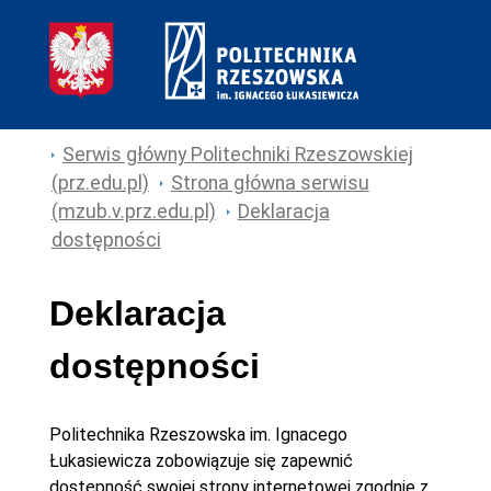
Serwis główny Politechniki Rzeszowskiej
(prz.edu.pl)
Strona główna serwisu
(mzub.v.prz.edu.pl)
Deklaracja
dostępności
Deklaracja
dostępności
Politechnika Rzeszowska im. Ignacego
Łukasiewicza
zobowiązuje się zapewnić
dostępność swojej
strony internetowej
zgodnie z